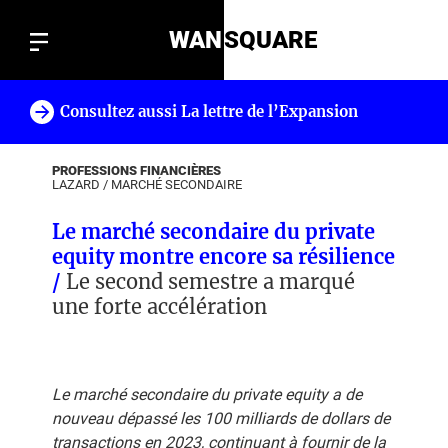
WAN
SQUARE
Consultez aussi La lettre de l’Expansion
!
PROFESSIONS FINANCIÈRES
LAZARD
/
MARCHÉ SECONDAIRE
Le marché secondaire du private
equity montre encore sa résilience
/
Le second semestre a marqué
une forte accélération
Le marché secondaire du private equity a de
nouveau dépassé les 100 milliards de dollars de
transactions en 2023, continuant à fournir de la