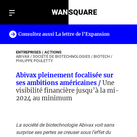
WAN
SQUARE
Consultez aussi La lettre de l’Expansion
!
ENTREPRISES / ACTIONS
ABIVAX
/
SOCIÉTÉ DE BIOTECHNOLOGIES
/
BIOTECH
/
PHILIPPE POULETTY
Abivax pleinement focalisée sur
ses ambitions américaines /
Une
visibilité financière jusqu’à la mi-
2024 au minimum
La société de biotechnologie Abivax voit sans
surprise ses pertes se creuser sous l’effet du