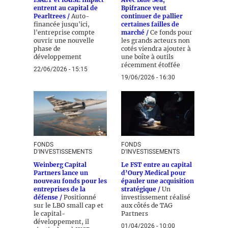
entrent au capital de
Bpifrance veut
Pearltrees /
Auto-
continuer de pallier
financée jusqu'ici,
certaines failles de
l'entreprise compte
marché /
Ce fonds pour
ouvrir une nouvelle
les grands acteurs non
phase de
cotés viendra ajouter à
développement
une boîte à outils
récemment étoffée
22/06/2026 - 15:15
19/06/2026 - 16:30
FONDS
FONDS
D'INVESTISSEMENTS
D'INVESTISSEMENTS
Weinberg Capital
Le FST entre au capital
Partners lance un
d’Oury Medical pour
nouveau fonds pour les
épauler une acquisition
entreprises de la
stratégique /
Un
défense /
Positionné
investissement réalisé
sur le LBO small cap et
aux côtés de TAG
le capital-
Partners
développement, il
01/04/2026 - 10:00