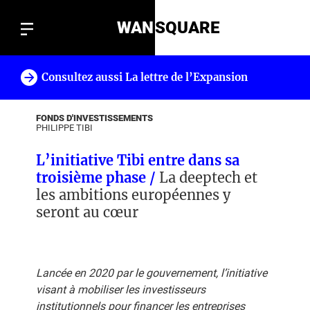
WAN
SQUARE
Consultez aussi La lettre de l’Expansion
!
FONDS D'INVESTISSEMENTS
PHILIPPE TIBI
L’initiative Tibi entre dans sa
troisième phase /
La deeptech et
les ambitions européennes y
seront au cœur
Lancée en 2020 par le gouvernement, l’initiative
visant à mobiliser les investisseurs
institutionnels pour financer les entreprises