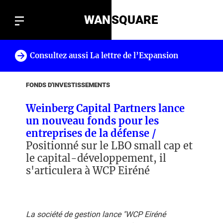
WAN
SQUARE
Consultez aussi La lettre de l’Expansion
!
FONDS D'INVESTISSEMENTS
Weinberg Capital Partners lance
un nouveau fonds pour les
entreprises de la défense /
Positionné sur le LBO small cap et
le capital-développement, il
s'articulera à WCP Eiréné
La société de gestion lance "WCP Eiréné