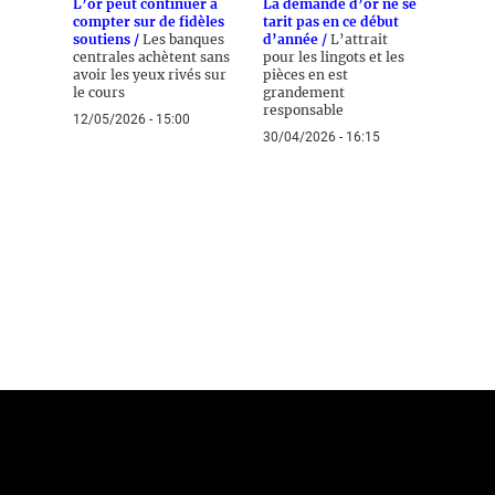
L’or peut continuer à
La demande d’or ne se
compter sur de fidèles
tarit pas en ce début
soutiens /
Les banques
d’année /
L’attrait
centrales achètent sans
pour les lingots et les
avoir les yeux rivés sur
pièces en est
le cours
grandement
responsable
12/05/2026 - 15:00
30/04/2026 - 16:15