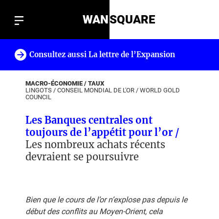
WAN
SQUARE
Consultez aussi La lettre de l’Expansion
!
MACRO-ÉCONOMIE / TAUX
LINGOTS
/
CONSEIL MONDIAL DE L'OR
/
WORLD GOLD
COUNCIL
Les Banques centrales ont
toujours de l’appétit pour l’or /
Les nombreux achats récents
devraient se poursuivre
Bien que le cours de l’or n’explose pas depuis le
début des conflits au Moyen-Orient, cela