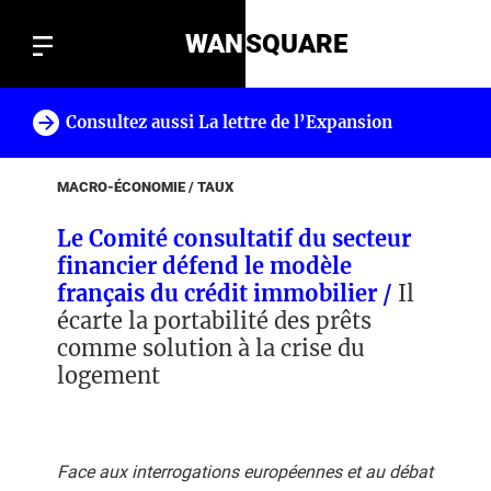
WAN
SQUARE
Consultez aussi La lettre de l’Expansion
!
MACRO-ÉCONOMIE / TAUX
Le Comité consultatif du secteur
financier défend le modèle
français du crédit immobilier /
Il
écarte la portabilité des prêts
comme solution à la crise du
logement
Face aux interrogations européennes et au débat