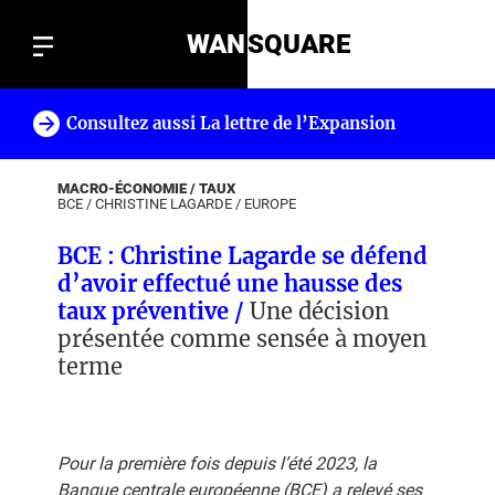
WAN
SQUARE
Consultez aussi La lettre de l’Expansion
!
MACRO-ÉCONOMIE / TAUX
BCE
/
CHRISTINE LAGARDE
/
EUROPE
BCE : Christine Lagarde se défend
d’avoir effectué une hausse des
taux préventive /
Une décision
présentée comme sensée à moyen
terme
Pour la première fois depuis l’été 2023, la
Banque centrale européenne (BCE) a relevé ses