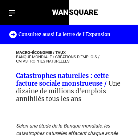
WAN
SQUARE
Consultez aussi La lettre de l’Expansion
!
MACRO-ÉCONOMIE / TAUX
BANQUE MONDIALE
/
CRÉATIONS D'EMPLOIS
/
CATASTROPHES NATURELLES
Catastrophes naturelles : cette
facture sociale monstrueuse /
Une
dizaine de millions d'emplois
annihilés tous les ans
Selon une étude de la Banque mondiale, les
catastrophes naturelles effacent chaque année