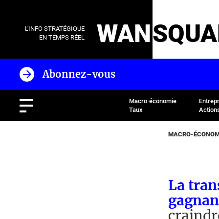
WAN
SQUA
L'INFO STRATÉGIQUE
EN TEMPS RÉEL
Abonnez-vous
Macro-économie
Entrep
Taux
Action
MACRO-ÉCONOMI
La tran
gagnan
craindr