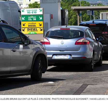
ILLEURS BRUNS QUI ONT LE PLUS À CRAINDRE. PHOTO PAR NICOLAS GUYONNET / HANS LUCAS / 