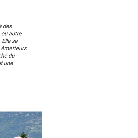
à des
 ou autre
Elle se
s émetteurs
rché du
it une