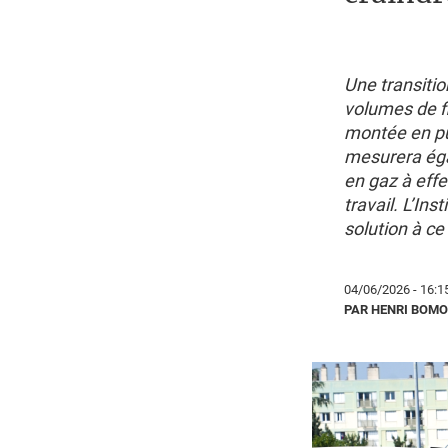
Une transiti
volumes de f
montée en pu
mesurera éga
en gaz à effe
travail. L’In
solution à c
04/06/2026 - 16:1
PAR HENRI BOM