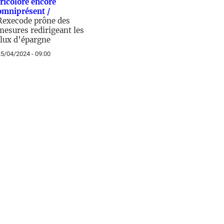
tricolore encore
omniprésent /
Rexecode prône des
mesures redirigeant les
flux d’épargne
5/04/2024 - 09:00