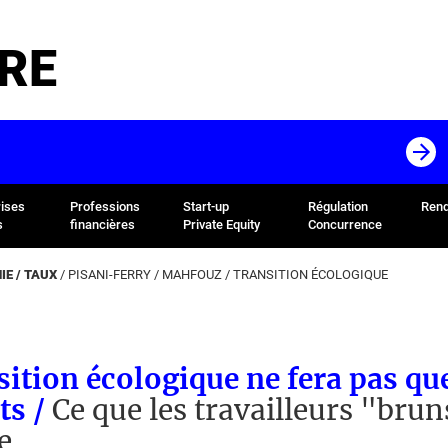
RE
rises
Professions
Start-up
Régulation
Rend
s
financières
Private Equity
Concurrence
E / TAUX
/
PISANI-FERRY
/
MAHFOUZ
/
TRANSITION ÉCOLOGIQUE
sition écologique ne fera pas qu
ts /
Ce que les travailleurs "brun
e