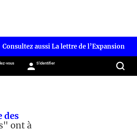
Consultez aussi La lettre de l’Expansion
ez-vous
S'identifier
e des
s" ont à