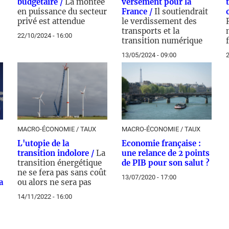
budgétaire /
La montée
versement pour la
en puissance du secteur
France /
Il soutiendrait
privé est attendue
le verdissement des
transports et la
22/10/2024 - 16:00
transition numérique
13/05/2024 - 09:00
2
MACRO-ÉCONOMIE / TAUX
MACRO-ÉCONOMIE / TAUX
L'utopie de la
Economie française :
transition indolore /
La
une relance de 2 points
”
transition énergétique
de PIB pour son salut ?
ne se fera pas sans coût
13/07/2020 - 17:00
a
ou alors ne sera pas
14/11/2022 - 16:00