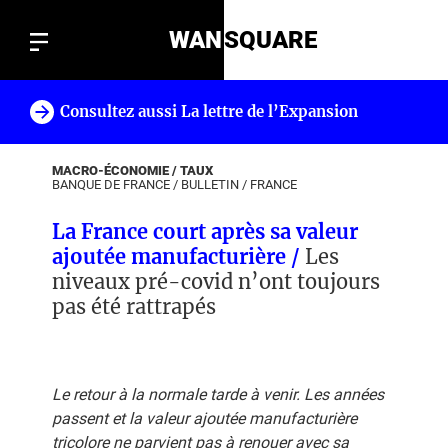
WAN
SQUARE
Consultez aussi La lettre de l’Expansion
!
MACRO-ÉCONOMIE / TAUX
BANQUE DE FRANCE
/
BULLETIN
/
FRANCE
La France court après sa valeur
ajoutée manufacturière /
Les
niveaux pré-covid n’ont toujours
pas été rattrapés
Le retour à la normale tarde à venir. Les années
passent et la valeur ajoutée manufacturière
tricolore ne parvient pas à renouer avec sa