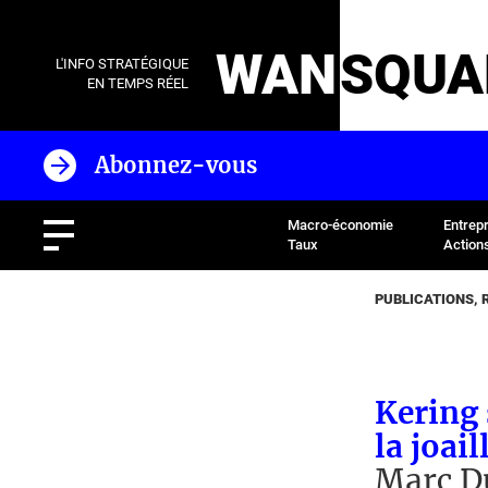
WAN
SQUA
L'INFO STRATÉGIQUE
EN TEMPS RÉEL
Abonnez-vous
Macro-économie
Entrep
Taux
Action
PUBLICATIONS, 
Kering 
la joail
Marc D