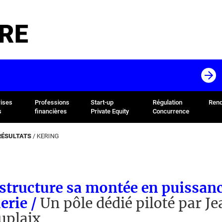
RE
rises
Professions
Start-up
Régulation
Rend
s
financières
Private Equity
Concurrence
RÉSULTATS
/
KERING
structure sa montée en puissan
lerie /
Un pôle dédié piloté par J
uplaix