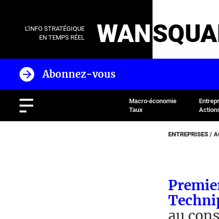
WAN
SQUA
L'INFO STRATÉGIQUE
EN TEMPS RÉEL
Abonnez-vous
Macro-économie
Entrep
Taux
Action
ENTREPRISES / 
Premie
Techni
au cons