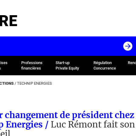
RE
rises
Professions
Start-up
Régulation
Rend
s
financières
Private Equity
Concurrence
ACTIONS
/
TECHNIP ENERGIES
r changement de président chez
p Energies /
Luc Rémont fait son
eil