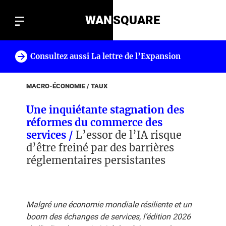
WAN
SQUARE
Consultez aussi La lettre de l’Expansion
!
MACRO-ÉCONOMIE / TAUX
Une inquiétante stagnation des
réformes du commerce des
services /
L’essor de l’IA risque
d’être freiné par des barrières
réglementaires persistantes
Malgré une économie mondiale résiliente et un
boom des échanges de services, l’édition 2026