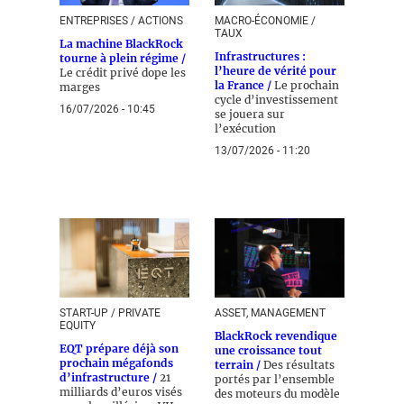
ENTREPRISES / ACTIONS
MACRO-ÉCONOMIE /
TAUX
La machine BlackRock
Infrastructures :
tourne à plein régime /
l’heure de vérité pour
Le crédit privé dope les
la France /
Le prochain
marges
cycle d’investissement
16/07/2026 - 10:45
se jouera sur
l’exécution
13/07/2026 - 11:20
START-UP / PRIVATE
ASSET, MANAGEMENT
EQUITY
BlackRock revendique
EQT prépare déjà son
une croissance tout
prochain mégafonds
terrain /
Des résultats
d’infrastructure /
21
portés par l’ensemble
milliards d’euros visés
des moteurs du modèle