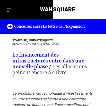
WAN
SQUARE
Consultez aussi La lettre de l’Expansion
!
START-UP / PRIVATE EQUITY
BLACKROCK
/
INFRASTRUCTURES
Le financement des
infrastructures entre dans une
nouvelle phase /
Les allocations
peinent encore à suivre
La prochaine vague mondiale d’investissements
en infrastructures se heurte à une contrainte
majeure de financement. Face à des États dont