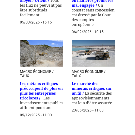
Moyen-Orient /
Tous
en matières premières
les flux ne peuvent pas
mal engagée /
Un
être substitués
constat sans concession
facilement
est dressé par la Cour
des comptes
05/03/2026 - 15:15
européenne
06/02/2026 - 10:15
MACRO-ÉCONOMIE /
MACRO-ÉCONOMIE /
TAUX
TAUX
Les métaux critiques
Le marché des
préoccupent de plus en
minerais critiques sur
plus les entreprises
un fil /
La sécurité des
tricolores /
Les
approvisionnements
investissements publics
est loin d’être assurée
affluent pourtant
23/05/2025 - 11:00
05/12/2025 - 11:00