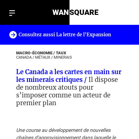
WAN
SQUARE
Consultez aussi La lettre de l’Expansion
!
MACRO-ÉCONOMIE / TAUX
CANADA
/
MÉTAUX
/
MINERAIS
Le Canada a les cartes en main sur
les minerais critiques /
Il dispose
de nombreux atouts pour
s’imposer comme un acteur de
premier plan
Une course au développement de nouvelles
chaînes d’approvisionnement dans laquelle le