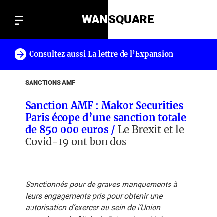
WAN
SQUARE
Consultez aussi La lettre de l’Expansion
!
SANCTIONS AMF
Sanction AMF : Makor Securities
Paris écope d’une sanction totale
de 850 000 euros /
Le Brexit et le
Covid-19 ont bon dos
Sanctionnés pour de graves manquements à
leurs engagements pris pour obtenir une
autorisation d’exercer au sein de l’Union