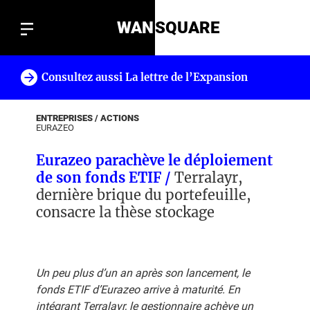
WAN
SQUARE
Consultez aussi La lettre de l’Expansion
!
ENTREPRISES / ACTIONS
EURAZEO
Eurazeo parachève le déploiement
de son fonds ETIF /
Terralayr,
dernière brique du portefeuille,
consacre la thèse stockage
Un peu plus d’un an après son lancement, le
fonds ETIF d’Eurazeo arrive à maturité. En
intégrant Terralayr, le gestionnaire achève un