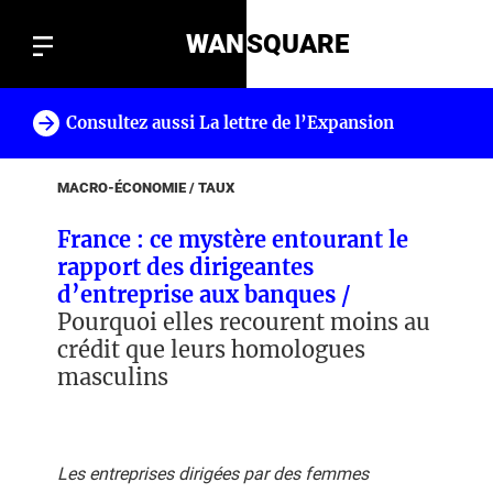
WAN
SQUARE
Consultez aussi La lettre de l’Expansion
!
MACRO-ÉCONOMIE / TAUX
France : ce mystère entourant le
rapport des dirigeantes
d’entreprise aux banques /
Pourquoi elles recourent moins au
crédit que leurs homologues
masculins
Les entreprises dirigées par des femmes