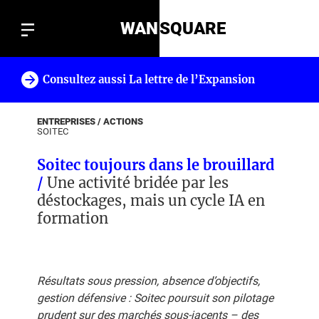
WAN
SQUARE
Consultez aussi La lettre de l’Expansion
!
ENTREPRISES / ACTIONS
SOITEC
Soitec toujours dans le brouillard
/
Une activité bridée par les
déstockages, mais un cycle IA en
formation
Résultats sous pression, absence d’objectifs,
gestion défensive : Soitec poursuit son pilotage
prudent sur des marchés sous-jacents – des