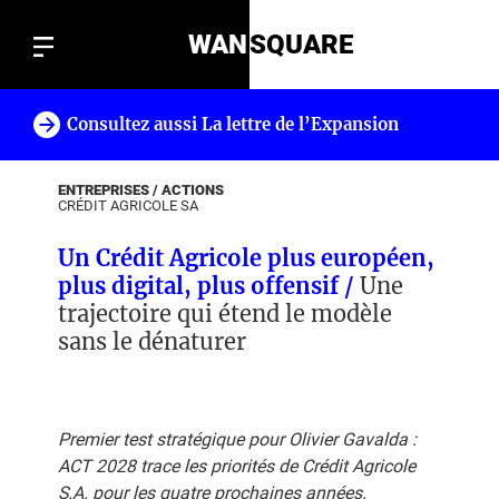
WAN
SQUARE
Consultez aussi La lettre de l’Expansion
!
ENTREPRISES / ACTIONS
CRÉDIT AGRICOLE SA
Un Crédit Agricole plus européen,
plus digital, plus offensif /
Une
trajectoire qui étend le modèle
sans le dénaturer
Premier test stratégique pour Olivier Gavalda :
ACT 2028 trace les priorités de Crédit Agricole
S.A. pour les quatre prochaines années.