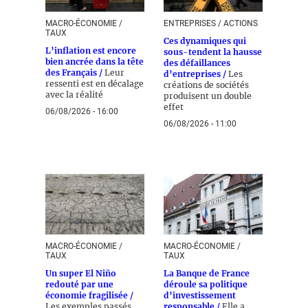
MACRO-ÉCONOMIE /
ENTREPRISES / ACTIONS
TAUX
Ces dynamiques qui
L’inflation est encore
sous-tendent la hausse
bien ancrée dans la tête
des défaillances
des Français /
Leur
d’entreprises /
Les
ressenti est en décalage
créations de sociétés
avec la réalité
produisent un double
effet
06/08/2026 - 16:00
06/08/2026 - 11:00
MACRO-ÉCONOMIE /
MACRO-ÉCONOMIE /
TAUX
TAUX
Un super El Niño
La Banque de France
redouté par une
déroule sa politique
économie fragilisée /
d’investissement
Les exemples passés
responsable /
Elle a