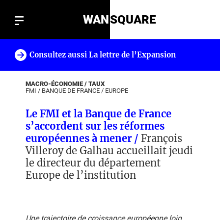
WAN
SQUARE
Consultez aussi La lettre de l’Expansion
!
MACRO-ÉCONOMIE / TAUX
FMI
/
BANQUE DE FRANCE
/
EUROPE
Le FMI et la Banque de France
s’accordent sur les réformes
européennes à mener /
François
Villeroy de Galhau accueillait jeudi
le directeur du département
Europe de l’institution
Une trajectoire de croissance européenne loin