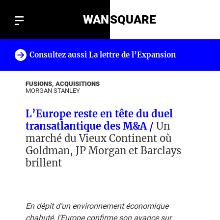
WAN
SQUARE
Consultez aussi La lettre de l’Expansion
!
FUSIONS, ACQUISITIONS
MORGAN STANLEY
L’Europe reste en tête du duel
transatlantique des M&A /
Un
marché du Vieux Continent où
Goldman, JP Morgan et Barclays
brillent
En dépit d’un environnement économique
chahuté, l’Europe confirme son avance sur