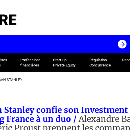
RE
rises
Professions
Start-up
Régulation
Rend
s
financières
Private Equity
Concurrence
AN STANLEY
 Stanley confie son Investment
g France à un duo /
Alexandre Ba
éric Proust prennent les comma