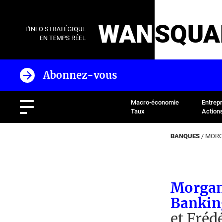
WAN
SQUA
L'INFO STRATÉGIQUE
EN TEMPS RÉEL
Abonnez-vous
Macro-économie
Entrep
Taux
Action
BANQUES
/
MORG
Morgan
Bankin
et Fréd