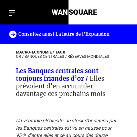
WAN
SQUARE
Consultez aussi La lettre de l’Expansion
!
MACRO-ÉCONOMIE / TAUX
OR
/
BANQUES CENTRALES
/
RÉSERVES MONDIALES
Les Banques centrales sont
toujours friandes d’or /
Elles
prévoient d’en accumuler
davantage ces prochains mois
Un véritable plébiscite : le stock d’or détenu par
les Banques centrales est vu en hausse pour
95 % d’entre elles et ce au cours des douze