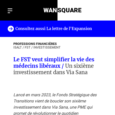
WAN
SQUARE
Consultez aussi La lettre de l’Expansion
!
PROFESSIONS FINANCIÈRES
ISALT
/
FST
/
INVESTISSEMENT
Le FST veut simplifier la vie des
médecins libéraux /
Un sixième
investissement dans Via Sana
Lancé en mars 2023, le Fonds Stratégique des
Transitions vient de boucler son sixième
investissement dans Via Sana, une PME qui
promet de révolutionner le quotidien