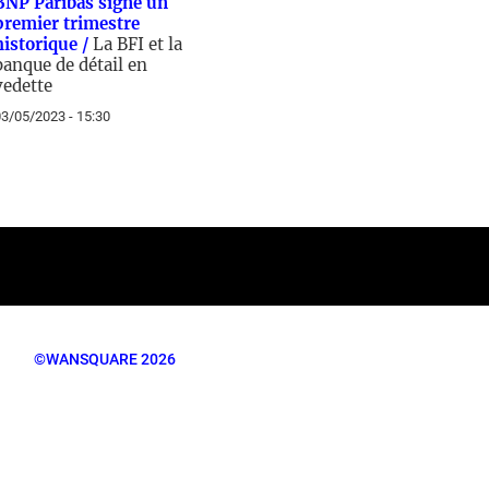
BNP Paribas signe un
premier trimestre
historique /
La BFI et la
banque de détail en
vedette
3/05/2023 - 15:30
©WANSQUARE 2026