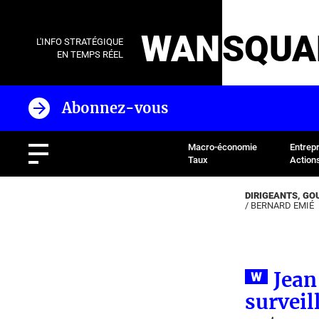
WAN
SQUA
L'INFO STRATÉGIQUE
EN TEMPS RÉEL
Abonnez-vous
Macro-économie
Entrep
Taux
Action
DIRIGEANTS, G
/
BERNARD EMIÉ
Jean
survei