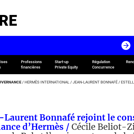
RE
rises
Professions
Start-up
Régulation
Rend
s
financières
Private Equity
Concurrence
OUVERNANCE
/
HERMÈS INTERNATIONAL
/
JEAN-LAURENT BONNAFÉ
/
ESTELL
-Laurent Bonnafé rejoint le cons
llance d’Hermès /
Cécile Beliot-Z