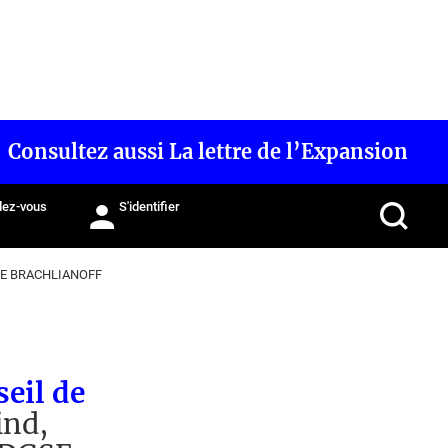
Consultez aussi La lettre de l’Expansion
ez-vous
S'identifier
E BRACHLIANOFF
eil de
ind,