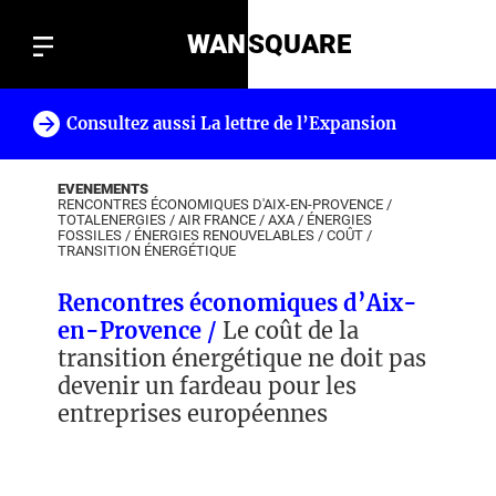
WAN
SQUARE
Consultez aussi La lettre de l’Expansion
!
EVENEMENTS
RENCONTRES ÉCONOMIQUES D'AIX-EN-PROVENCE
/
TOTALENERGIES
/
AIR FRANCE
/
AXA
/
ÉNERGIES
FOSSILES
/
ÉNERGIES RENOUVELABLES
/
COÛT
/
TRANSITION ÉNERGÉTIQUE
Rencontres économiques d’Aix-
en-Provence /
Le coût de la
transition énergétique ne doit pas
devenir un fardeau pour les
entreprises européennes