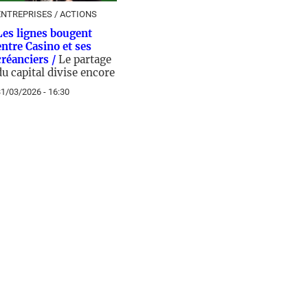
ENTREPRISES / ACTIONS
Les lignes bougent
entre Casino et ses
créanciers /
Le partage
du capital divise encore
1/03/2026 - 16:30