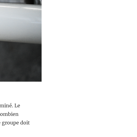
rminé. Le
olombien
e groupe doit