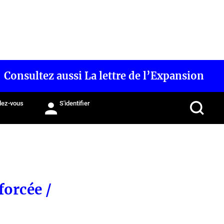
Consultez aussi La lettre de l’Expansion
ez-vous
S'identifier
forcée /