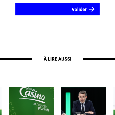
À LIRE AUSSI