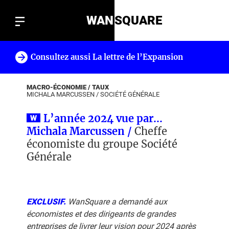
WAN
SQUARE
Consultez aussi La lettre de l’Expansion
!
MACRO-ÉCONOMIE / TAUX
MICHALA MARCUSSEN
/
SOCIÉTÉ GÉNÉRALE
L’année 2024 vue par...
Michala Marcussen /
Cheffe
économiste du groupe Société
Générale
EXCLUSIF.
WanSquare a demandé aux
économistes et des dirigeants de grandes
entreprises de livrer leur vision pour 2024 après