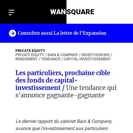
WAN
SQUARE
Consultez aussi La lettre de l’Expansion
!
PRIVATE EQUITY
PRIVATE EQUITY
/
BAIN & COMPANY
/
INVESTISSEURS
/
RENDEMENT
/
TENDANCE
/
CAPITAL-INVESTISSEMENT
Les particuliers, prochaine cible
des fonds de capital-
investissement /
Une tendance qui
s'annonce gagnante-gagnante
Le dernier rapport du cabinet Bain & Company
avance que l’investissement aux particuliers