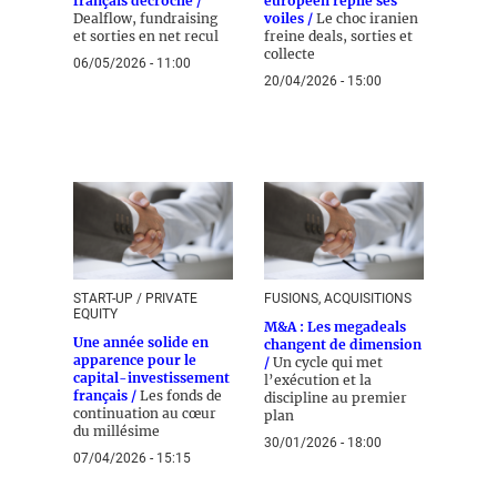
français décroche /
européen replie ses
Dealflow, fundraising
voiles /
Le choc iranien
et sorties en net recul
freine deals, sorties et
collecte
06/05/2026 - 11:00
20/04/2026 - 15:00
START-UP / PRIVATE
FUSIONS, ACQUISITIONS
EQUITY
M&A : Les megadeals
Une année solide en
changent de dimension
apparence pour le
/
Un cycle qui met
capital-investissement
l’exécution et la
français /
Les fonds de
discipline au premier
continuation au cœur
plan
du millésime
30/01/2026 - 18:00
07/04/2026 - 15:15