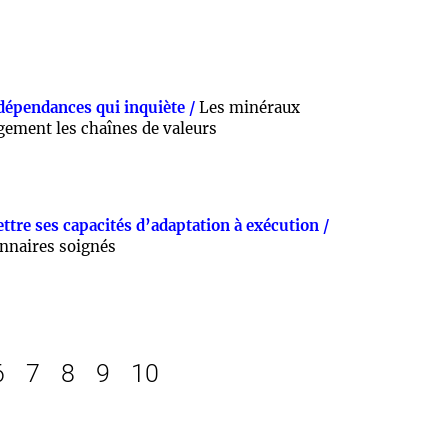
 dépendances qui inquiète /
Les minéraux
rgement les chaînes de valeurs
ttre ses capacités d’adaptation à exécution /
onnaires soignés
6
7
8
9
10