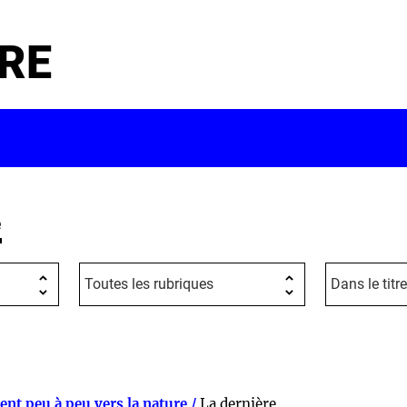
RE
e
ent peu à peu vers la nature /
La dernière