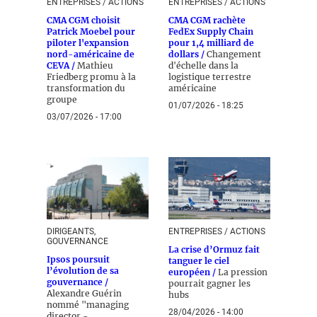
ENTREPRISES / ACTIONS
ENTREPRISES / ACTIONS
CMA CGM choisit
CMA CGM rachète
Patrick Moebel pour
FedEx Supply Chain
piloter l'expansion
pour 1,4 milliard de
nord-américaine de
dollars /
Changement
CEVA /
Mathieu
d'échelle dans la
Friedberg promu à la
logistique terrestre
transformation du
américaine
groupe
01/07/2026 - 18:25
03/07/2026 - 17:00
DIRIGEANTS,
ENTREPRISES / ACTIONS
GOUVERNANCE
La crise d’Ormuz fait
Ipsos poursuit
tanguer le ciel
l’évolution de sa
européen /
La pression
gouvernance /
pourrait gagner les
Alexandre Guérin
hubs
nommé "managing
28/04/2026 - 14:00
director -