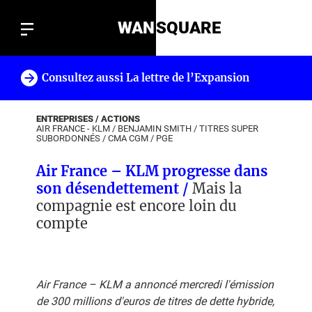
WAN
SQUARE
Consultez aussi La lettre de l’Expansion
!
ENTREPRISES / ACTIONS
AIR FRANCE - KLM
/
BENJAMIN SMITH
/
TITRES SUPER
SUBORDONNÉS
/
CMA CGM
/
PGE
Air France – KLM progresse dans
son désendettement /
Mais la
compagnie est encore loin du
compte
Air France – KLM a annoncé mercredi l'émission
de 300 millions d'euros de titres de dette hybride,