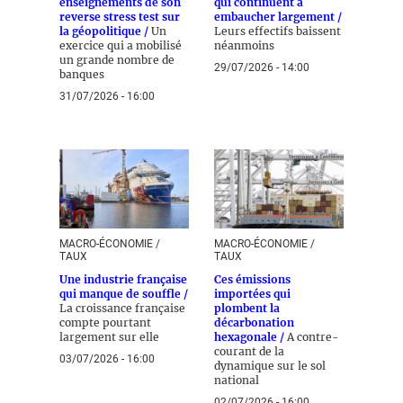
enseignements de son
qui continuent à
reverse stress test sur
embaucher largement /
la géopolitique /
Un
Leurs effectifs baissent
exercice qui a mobilisé
néanmoins
un grande nombre de
29/07/2026 - 14:00
banques
31/07/2026 - 16:00
MACRO-ÉCONOMIE /
MACRO-ÉCONOMIE /
TAUX
TAUX
Une industrie française
Ces émissions
qui manque de souffle /
importées qui
La croissance française
plombent la
compte pourtant
décarbonation
largement sur elle
hexagonale /
A contre-
courant de la
03/07/2026 - 16:00
dynamique sur le sol
national
02/07/2026 - 16:00