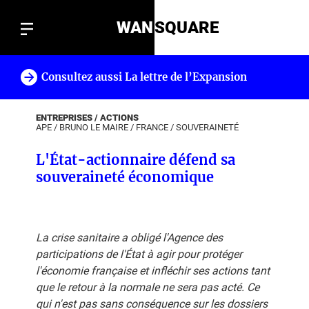
WAN
SQUARE
Consultez aussi La lettre de l’Expansion
!
ENTREPRISES / ACTIONS
APE
/
BRUNO LE MAIRE
/
FRANCE
/
SOUVERAINETÉ
L'État-actionnaire défend sa
souveraineté économique
La crise sanitaire a obligé l'Agence des
participations de l'État à agir pour protéger
l'économie française et infléchir ses actions tant
que le retour à la normale ne sera pas acté. Ce
qui n'est pas sans conséquence sur les dossiers