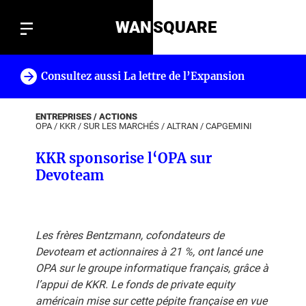
WAN
SQUARE
Consultez aussi La lettre de l’Expansion
!
ENTREPRISES / ACTIONS
OPA
/
KKR
/
SUR LES MARCHÉS
/
ALTRAN
/
CAPGEMINI
KKR sponsorise l‘OPA sur
Devoteam
Les frères Bentzmann, cofondateurs de
Devoteam et actionnaires à 21 %, ont lancé une
OPA sur le groupe informatique français, grâce à
l’appui de KKR. Le fonds de private equity
américain mise sur cette pépite française en vue