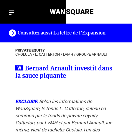
WAN
SQUARE
Consultez aussi La lettre de l’Expansion
!
PRIVATE EQUITY
CHOLULA
/
L. CATTERTON
/
LVMH
/
GROUPE ARNAULT
Bernard Arnault investit dans
la sauce piquante
EXCLUSIF.
Selon les informations de
WanSquare, le fonds L. Catterton, détenu en
commun par le fonds de private eqyuity
Catterton, par LVMH et par Bernard Arnault, lui-
même, vient de racheter Cholula, l’un des