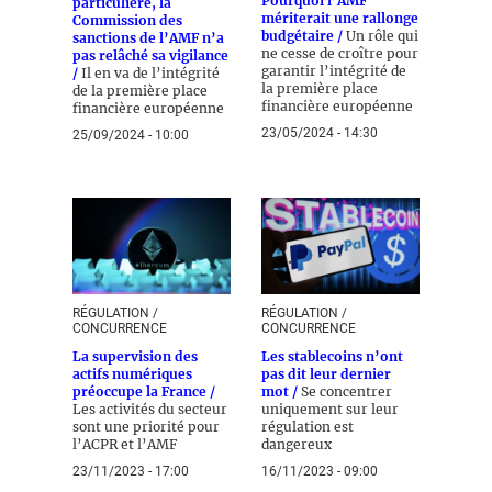
Pourquoi l’AMF
particulière, la
mériterait une rallonge
Commission des
budgétaire /
Un rôle qui
sanctions de l’AMF n’a
ne cesse de croître pour
pas relâché sa vigilance
garantir l’intégrité de
/
Il en va de l’intégrité
la première place
de la première place
financière européenne
financière européenne
23/05/2024 - 14:30
25/09/2024 - 10:00
RÉGULATION /
RÉGULATION /
CONCURRENCE
CONCURRENCE
La supervision des
Les stablecoins n’ont
actifs numériques
pas dit leur dernier
préoccupe la France /
mot /
Se concentrer
Les activités du secteur
uniquement sur leur
sont une priorité pour
régulation est
l’ACPR et l’AMF
dangereux
23/11/2023 - 17:00
16/11/2023 - 09:00