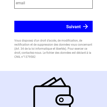
Vous disposez d’un droit d’accès, de modification, de
rectification et de suppression des données vous concernant
(Art. 34 de la loi informatique et libertés). Pour exercer ce
droit, contactez-nous. Le fichier des données est déclaré à la
CNIL n°1379582