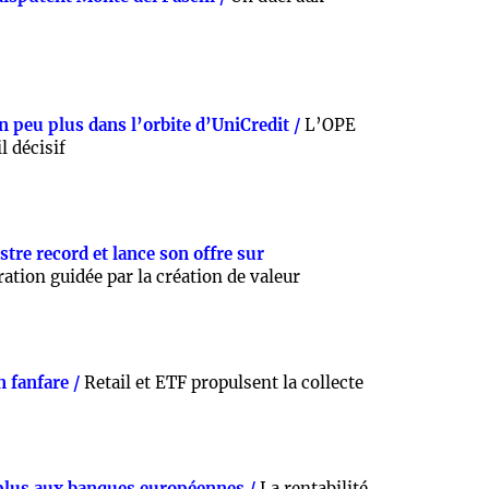
peu plus dans l’orbite d’UniCredit /
L’OPE
l décisif
tre record et lance son offre sur
ation guidée par la création de valeur
 fanfare /
Retail et ETF propulsent la collecte
t plus aux banques européennes /
La rentabilité