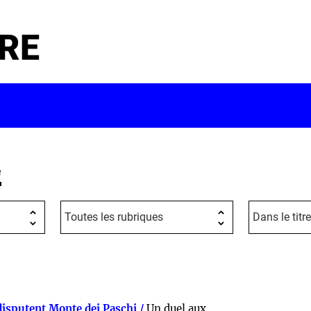
RE
e
disputent Monte dei Paschi /
Un duel aux