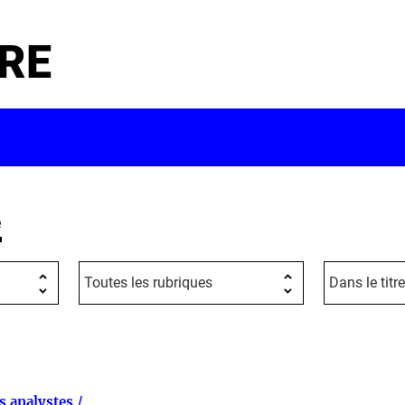
RE
e
s analystes /