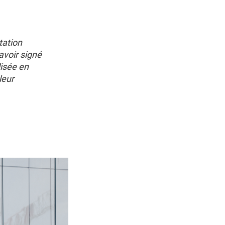
tation
avoir signé
lisée en
leur