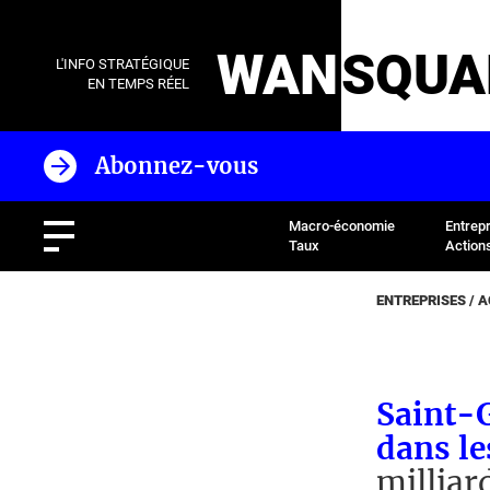
WAN
SQUA
L'INFO STRATÉGIQUE
EN TEMPS RÉEL
Abonnez-vous
Macro-économie
Entrep
Taux
Action
ENTREPRISES / 
Saint-G
dans le
milliar