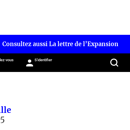
Consultez aussi La lettre de l’Expansion
ez-vous
S'identifier
lle
,5