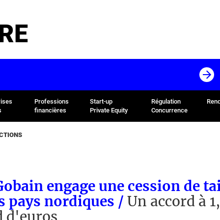
RE
rises
Professions
Start-up
Régulation
Rend
s
financières
Private Equity
Concurrence
ACTIONS
obain engage une cession de tai
s pays nordiques /
Un accord à 1
d d'euros