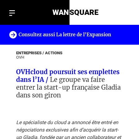
WAN
SQUARE
Consultez aussi La lettre de l’Expansion
!
ENTREPRISES / ACTIONS
OVH
OVHcloud poursuit ses emplettes
dans l’IA /
Le groupe va faire
entrer la start-up française Gladia
dans son giron
Le spécialiste du cloud a annoncé être entré en
négociations exclusives afin d’acquérir la start-
up Gladia, fondée par un ancien collaborateur et