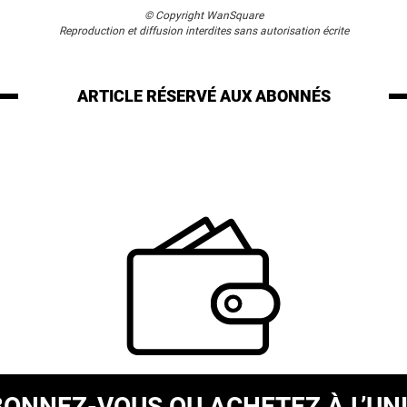
© Copyright WanSquare
Reproduction et diffusion interdites sans autorisation écrite
ARTICLE RÉSERVÉ
AUX ABONNÉS
BONNEZ-VOUS
OU ACHETEZ À L’UN