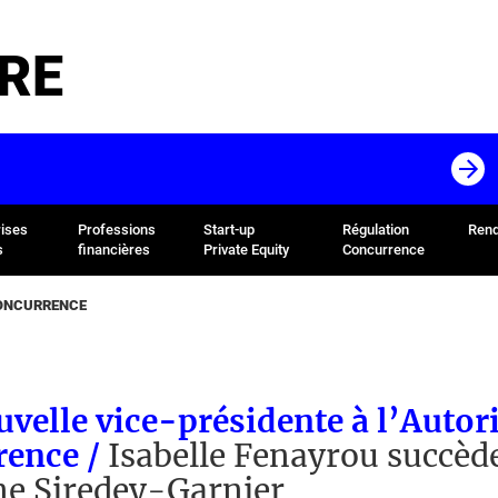
RE
rises
Professions
Start-up
Régulation
Rend
s
financières
Private Equity
Concurrence
CONCURRENCE
velle vice-présidente à l’Autori
rence /
Isabelle Fenayrou succèd
ne Siredey-Garnier