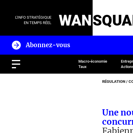
WAN
SQUA
L'INFO STRATÉGIQUE
EN TEMPS RÉEL
Abonnez-vous
Macro-économie
Entrep
Taux
Action
RÉGULATION / 
Une nou
concur
Fabien