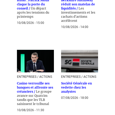
Rubis : Patrick Molis
Berkshire Hathaway
claque la porte du
réduit son matelas de
conseil /
Un départ
liquidités /
Les
après les tensions du
investissements et les
printemps
rachats d'actions
accélèrent
10/08/2026 - 15:00
10/08/2026 - 14:00
ENTREPRISES / ACTIONS
ENTREPRISES / ACTIONS
Casino verrouille ses
Société Générale en
banques et affronte ses
vedette chez les
créanciers /
Le groupe
analystes
avance sur Quatrim
07/08/2026 - 18:00
tandis que les TLB
saisissent le tribunal
10/08/2026 - 11:30