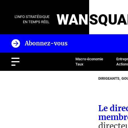
WAN
SQUA
L'INFO STRATÉGIQUE
EN TEMPS RÉEL
Abonnez-vous
Macro-économie
Entrep
Taux
Action
DIRIGEANTS, G
Le dire
membr
directe