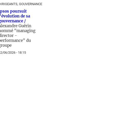
DIRIGEANTS, GOUVERNANCE
Ipsos poursuit
l’évolution de sa
gouvernance /
Alexandre Guérin
nommé "managing
director -
performance" du
groupe
2/06/2026 - 18:15