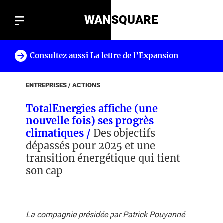
WAN
SQUARE
Consultez aussi La lettre de l’Expansion
!
ENTREPRISES / ACTIONS
TotalEnergies affiche (une
nouvelle fois) ses progrès
climatiques /
Des objectifs
dépassés pour 2025 et une
transition énergétique qui tient
son cap
La compagnie présidée par Patrick Pouyanné