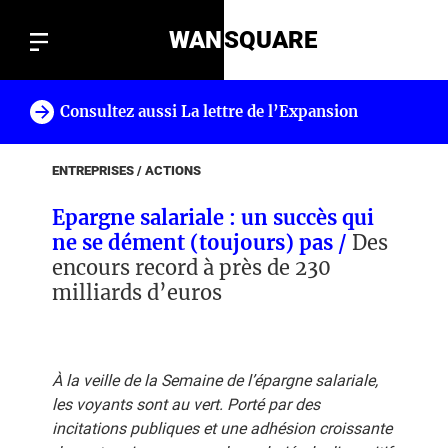
WAN
SQUARE
Consultez aussi La lettre de l’Expansion
!
ENTREPRISES / ACTIONS
Epargne salariale : un succès qui
ne se dément (toujours) pas /
Des
encours record à près de 230
milliards d’euros
À la veille de la Semaine de l’épargne salariale,
les voyants sont au vert. Porté par des
incitations publiques et une adhésion croissante