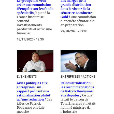
Le groupe LFI veut
Les marges de la
créer une commission
grande distribution
d’enquête sur les fonds
dans le viseur de la
spéculatifs /
Quand la
sénatrice Antoinette
France insoumise
Guhl /
Une commission
confond
d’enquête sénatoriale
investissements
en préparation
productifs et activisme
29/10/2025 - 09:00
financier
18/11/2025 - 12:30
EVENEMENTS
ENTREPRISES / ACTIONS
Aides publiques aux
Réindustrialisation :
entreprises : un
les recommandations
rapport prônant une
de Patrick Pouyanné
rationalisation plutôt
aux députés /
Ce que
qu’une réduction /
Les
ferait le patron de
idées de Patrick
TotalEnergies s’il était
Pouyanné ont fait
nommé ministre de
mouche
l’Industrie