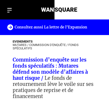
WAN
SQUARE
Consultez aussi La lettre de l’Expansion
!
EVENEMENTS
MUTARES
/
COMMISSION D'ENQUÊTE
/
FONDS
SPÉCULATIFS
Commission d’enquête sur les
fonds spéculatifs : Mutares
défend son modèle d’affaires à
haut risque /
Le fonds de
retournement lève le voile sur ses
pratiques de reprise et de
financement