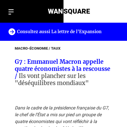
WAN
SQUARE
Consultez aussi La lettre de l’Expansion
!
MACRO-ÉCONOMIE / TAUX
G7 : Emmanuel Macron appelle
quatre économistes à la rescousse
/
Ils vont plancher sur les
"déséquilibres mondiaux"
Dans le cadre de la présidence française du G7,
le chef de l’État a mis sur pied un groupe de
quatre économistes qui vont réfléchir à la