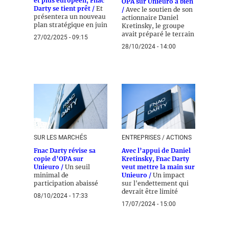
et plus européen, Fnac
OPA sur Unieuro à bien
Darty se tient prêt /
Et
/
Avec le soutien de son
présentera un nouveau
actionnaire Daniel
plan stratégique en juin
Kretinsky, le groupe
avait préparé le terrain
27/02/2025 - 09:15
28/10/2024 - 14:00
SUR LES MARCHÉS
ENTREPRISES / ACTIONS
Fnac Darty révise sa
Avec l’appui de Daniel
copie d’OPA sur
Kretinsky, Fnac Darty
Unieuro /
Un seuil
veut mettre la main sur
minimal de
Unieuro /
Un impact
participation abaissé
sur l'endettement qui
devrait être limité
08/10/2024 - 17:33
17/07/2024 - 15:00