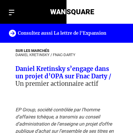
WAN
SQUARE
Consultez aussi La lettre de l’Expansion
!
SUR LES MARCHÉS
DANIEL KRETINSKY
/
FNAC-DARTY
Daniel Kretinsky s’engage dans
un projet d’OPA sur Fnac Darty /
Un premier actionnaire actif
EP Group, société contrôlée par l’homme
d’affaires tchèque, a transmis au conseil
d’administration de l’enseigne un projet d’offre
publique d’achat sur l’ensemble de ses titres en