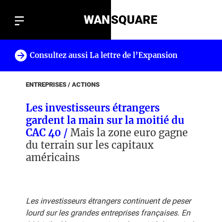
WAN
SQUARE
Consultez aussi La lettre de l’Expansion
!
ENTREPRISES / ACTIONS
Les investisseurs étrangers
gardent la main sur la moitié du
CAC 40 /
Mais la zone euro gagne
du terrain sur les capitaux
américains
Les investisseurs étrangers continuent de peser
lourd sur les grandes entreprises françaises. En